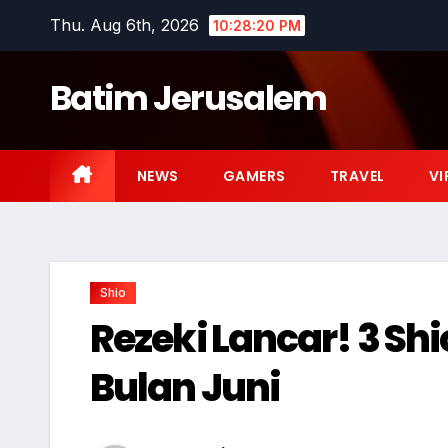
Skip
Thu. Aug 6th, 2026
10:28:20 PM
to
content
Batim Jerusalem
NEWS
GAMERS
TRAVEL
VI
Shio
Rezeki Lancar! 3 Shi
Bulan Juni