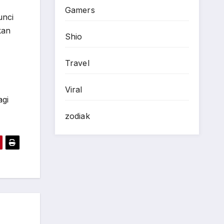
Gamers
unci
kan
Shio
Travel
Viral
agi
zodiak