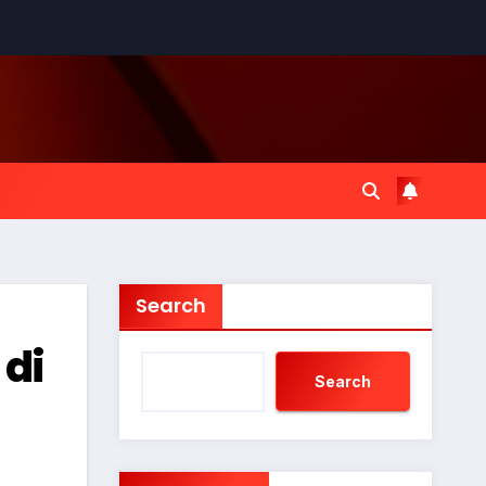
Search
 di
Search