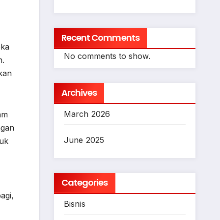
Recent Comments
eka
No comments to show.
n.
kan
Archives
March 2026
am
ngan
June 2025
tuk
Categories
agi,
Bisnis