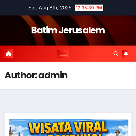
Skip
Sat. Aug 8th, 2026
12:35:40 PM
to
content
Batim Jerusalem
Author:
admin