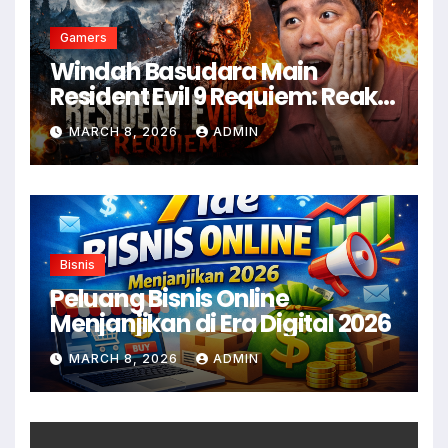
Gamers
Windah Basudara Main
Resident Evil 9 Requiem: Reaksi
Gamer Indonesia Menyambut
MARCH 8, 2026
ADMIN
Game Horror Terbaru
Bisnis
Peluang Bisnis Online
Menjanjikan di Era Digital 2026
MARCH 8, 2026
ADMIN