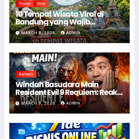
Travel
Viral
10 Tempat Wisata Viral di
Bandung yang Wajib
Dikunjungi Saat Liburan
MARCH 8, 2026
ADMIN
Gamers
Windah Basudara Main
Resident Evil 9 Requiem: Reaksi
Gamer Indonesia Menyambut
MARCH 8, 2026
ADMIN
Game Horror Terbaru