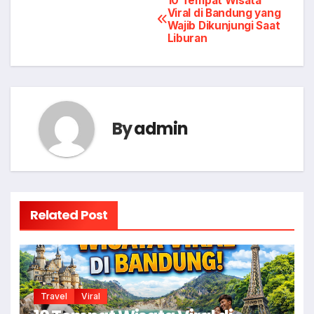
Post
10 Tempat Wisata
Viral di Bandung yang
Wajib Dikunjungi Saat
navigation
Liburan
By
admin
Related Post
Travel
Viral