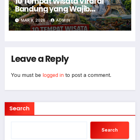
10 Tempat Wisata Viral di
Bandung yang Wajib
Dikunjungi Saat Liburan
MAR 8, 2026
ADMIN
Leave a Reply
You must be
logged in
to post a comment.
Search
Search