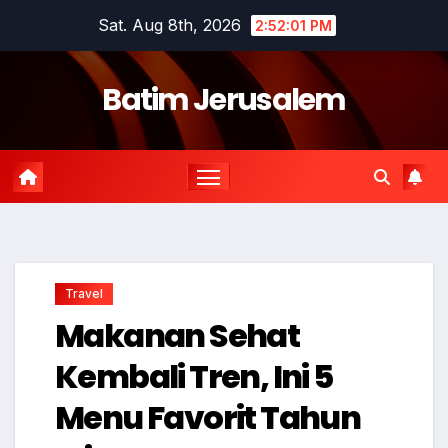
Skip
Sat. Aug 8th, 2026
2:52:02 PM
to
content
Batim Jerusalem
Travel
Makanan Sehat
Kembali Tren, Ini 5
Menu Favorit Tahun