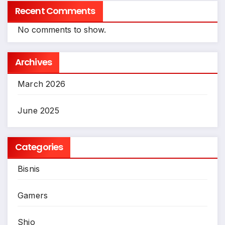
Recent Comments
No comments to show.
Archives
March 2026
June 2025
Categories
Bisnis
Gamers
Shio