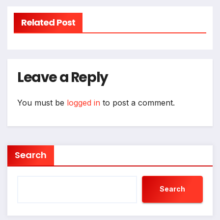
Related Post
Leave a Reply
You must be
logged in
to post a comment.
Search
Search