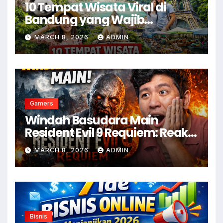
10 Tempat Wisata Viral di
Bandung yang Wajib
Dikunjungi Saat Liburan
MARCH 8, 2026
ADMIN
Gamers
Windah Basudara Main
Resident Evil 9 Requiem: Reaksi
Gamer Indonesia Menyambut
MARCH 8, 2026
ADMIN
Game Horror Terbaru
Bisnis