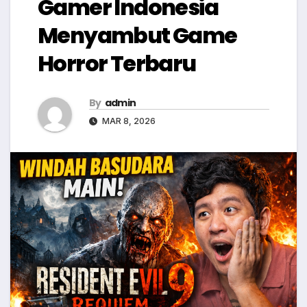
Gamer Indonesia
Menyambut Game
Horror Terbaru
By
admin
MAR 8, 2026