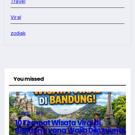
Travel
Viral
zodiak
You missed
Travel
Viral
10 Tempat Wisata Viral di
Bandung yang Wajib Dikunjungi