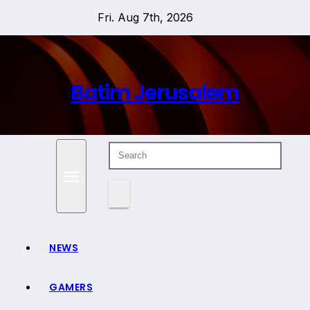
Skip
Fri. Aug 7th, 2026
to
content
Batim Jerusalem
NEWS
GAMERS