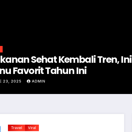
isnis
eluang Bisnis Online Menjanj
i Era Digital 2026
MARCH 8, 2026
ADMIN
Travel
Viral