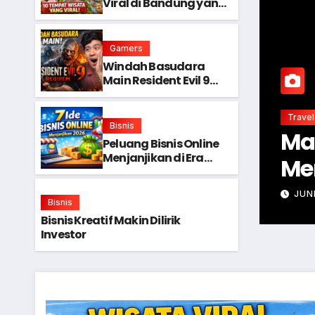
Viral di Bandung yang
Wajib Dikunjungi Saat
Liburan
Gamers
Windah Basudara
Main Resident Evil 9
Requiem: Reaksi
Gamer Indonesia
B
Menyambut Game
Bisnis
udara Main Resident
P
Horror Terbaru
Peluang Bisnis Online
Menjanjikan di Era
iem: Reaksi Gamer
d
Digital 2026
 Menyambut Game
DMIN
Bisnis
baru
Bisnis Kreatif Makin Dilirik
Investor