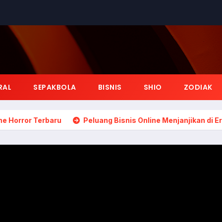
RAL
SEPAKBOLA
BISNIS
SHIO
ZODIAK
Terbaru
Peluang Bisnis Online Menjanjikan di Era Digital 