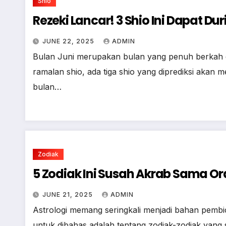
Shio
Rezeki Lancar! 3 Shio Ini Dapat Du
JUNE 22, 2025
ADMIN
Bulan Juni merupakan bulan yang penuh berkah d
ramalan shio, ada tiga shio yang diprediksi akan 
bulan…
Zodiak
5 Zodiak Ini Susah Akrab Sama Or
JUNE 21, 2025
ADMIN
Astrologi memang seringkali menjadi bahan pembi
untuk dibahas adalah tentang zodiak-zodiak yang 