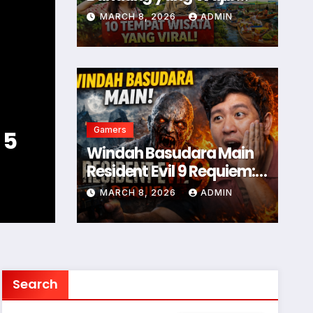
Dikunjungi Saat Liburan
MARCH 8, 2026
ADMIN
Gamers
ikan
Bisnis
Windah Basudara Main
Bisnis Kreatif Makin D
Resident Evil 9 Requiem:
Reaksi Gamer Indonesia
MARCH 8, 2026
JUNE 24, 2025
ADMIN
ADMIN
Menyambut Game
Horror Terbaru
Search