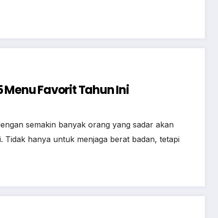
 Menu Favorit Tahun Ini
, dengan semakin banyak orang yang sadar akan
. Tidak hanya untuk menjaga berat badan, tetapi