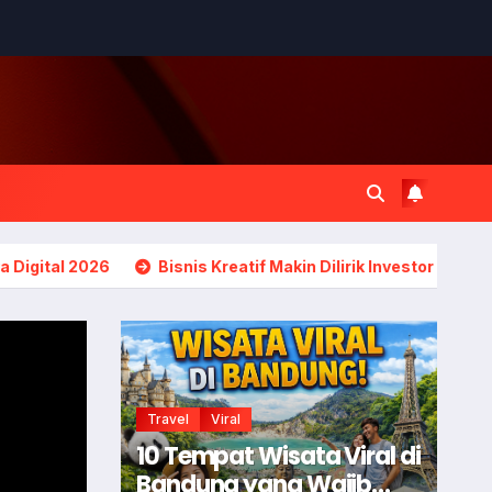
2026
Bisnis Kreatif Makin Dilirik Investor
Makanan Seh
Travel
Viral
10 Tempat Wisata Viral di
Bandung yang Wajib