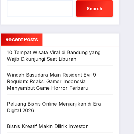
Search
Recent Posts
10 Tempat Wisata Viral di Bandung yang
Wajib Dikunjungi Saat Liburan
Windah Basudara Main Resident Evil 9
Requiem: Reaksi Gamer Indonesia
Menyambut Game Horror Terbaru
Peluang Bisnis Online Menjanjikan di Era
Digital 2026
Bisnis Kreatif Makin Dilirik Investor