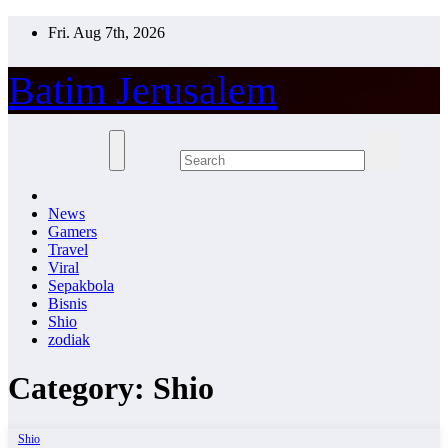
Skip
Fri. Aug 7th, 2026
to
content
Batim Jerusalem
News
Gamers
Travel
Viral
Sepakbola
Bisnis
Shio
zodiak
Category:
Shio
Shio