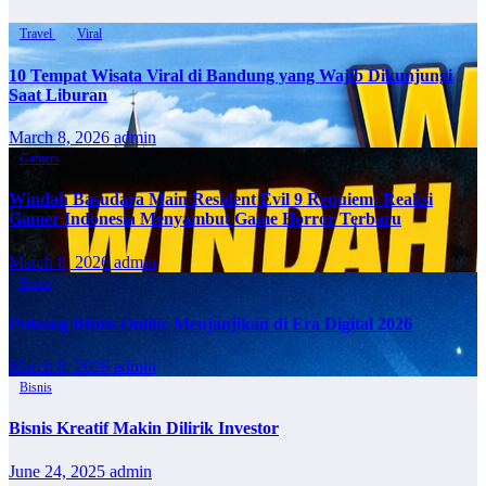
Travel
Viral
10 Tempat Wisata Viral di Bandung yang Wajib Dikunjungi
Saat Liburan
March 8, 2026
admin
Gamers
Windah Basudara Main Resident Evil 9 Requiem: Reaksi
Gamer Indonesia Menyambut Game Horror Terbaru
March 8, 2026
admin
Bisnis
Peluang Bisnis Online Menjanjikan di Era Digital 2026
March 8, 2026
admin
Bisnis
Bisnis Kreatif Makin Dilirik Investor
June 24, 2025
admin